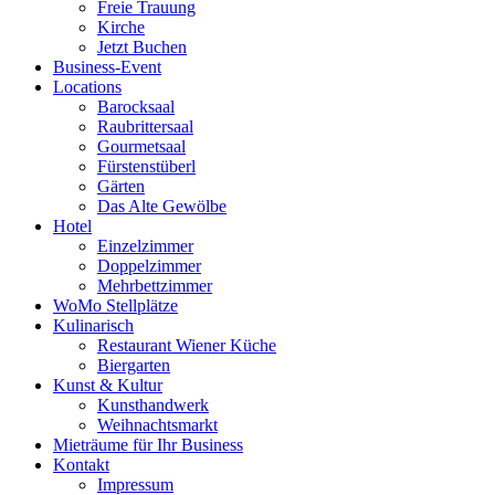
Freie Trauung
Kirche
Jetzt Buchen
Business-Event
Locations
Barocksaal
Raubrittersaal
Gourmetsaal
Fürstenstüberl
Gärten
Das Alte Gewölbe
Hotel
Einzelzimmer
Doppelzimmer
Mehrbettzimmer
WoMo Stellplätze
Kulinarisch
Restaurant Wiener Küche
Biergarten
Kunst & Kultur
Kunsthandwerk
Weihnachtsmarkt
Mieträume für Ihr Business
Kontakt
Impressum